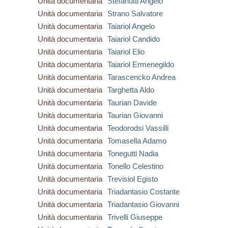
Unità documentaria
Stefanutti Angelo
Unità documentaria
Strano Salvatore
Unità documentaria
Taiariol Angelo
Unità documentaria
Taiariol Candido
Unità documentaria
Taiariol Elio
Unità documentaria
Taiariol Ermenegildo
Unità documentaria
Tarascencko Andrea
Unità documentaria
Targhetta Aldo
Unità documentaria
Taurian Davide
Unità documentaria
Taurian Giovanni
Unità documentaria
Teodorodsi Vassilli
Unità documentaria
Tomasella Adamo
Unità documentaria
Tonegutti Nadia
Unità documentaria
Tonello Celestino
Unità documentaria
Trevisiol Egisto
Unità documentaria
Triadantasio Costante
Unità documentaria
Triadantasio Giovanni
Unità documentaria
Trivelli Giuseppe