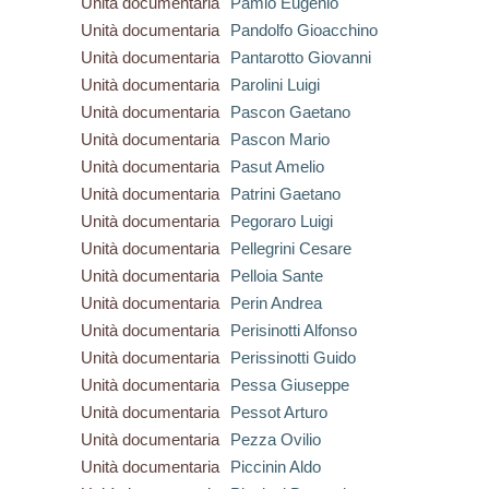
Unità documentaria
Pamio Eugenio
Unità documentaria
Pandolfo Gioacchino
Unità documentaria
Pantarotto Giovanni
Unità documentaria
Parolini Luigi
Unità documentaria
Pascon Gaetano
Unità documentaria
Pascon Mario
Unità documentaria
Pasut Amelio
Unità documentaria
Patrini Gaetano
Unità documentaria
Pegoraro Luigi
Unità documentaria
Pellegrini Cesare
Unità documentaria
Pelloia Sante
Unità documentaria
Perin Andrea
Unità documentaria
Perisinotti Alfonso
Unità documentaria
Perissinotti Guido
Unità documentaria
Pessa Giuseppe
Unità documentaria
Pessot Arturo
Unità documentaria
Pezza Ovilio
Unità documentaria
Piccinin Aldo