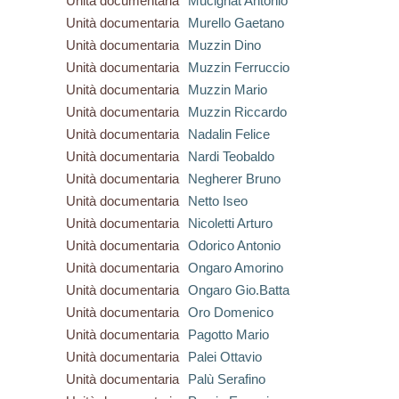
Unità documentaria
Mucignat Antonio
Unità documentaria
Murello Gaetano
Unità documentaria
Muzzin Dino
Unità documentaria
Muzzin Ferruccio
Unità documentaria
Muzzin Mario
Unità documentaria
Muzzin Riccardo
Unità documentaria
Nadalin Felice
Unità documentaria
Nardi Teobaldo
Unità documentaria
Negherer Bruno
Unità documentaria
Netto Iseo
Unità documentaria
Nicoletti Arturo
Unità documentaria
Odorico Antonio
Unità documentaria
Ongaro Amorino
Unità documentaria
Ongaro Gio.Batta
Unità documentaria
Oro Domenico
Unità documentaria
Pagotto Mario
Unità documentaria
Palei Ottavio
Unità documentaria
Palù Serafino