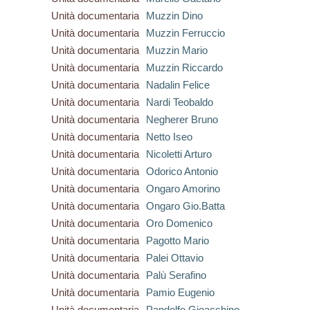
Unità documentaria
Muzzin Dino
Unità documentaria
Muzzin Ferruccio
Unità documentaria
Muzzin Mario
Unità documentaria
Muzzin Riccardo
Unità documentaria
Nadalin Felice
Unità documentaria
Nardi Teobaldo
Unità documentaria
Negherer Bruno
Unità documentaria
Netto Iseo
Unità documentaria
Nicoletti Arturo
Unità documentaria
Odorico Antonio
Unità documentaria
Ongaro Amorino
Unità documentaria
Ongaro Gio.Batta
Unità documentaria
Oro Domenico
Unità documentaria
Pagotto Mario
Unità documentaria
Palei Ottavio
Unità documentaria
Palù Serafino
Unità documentaria
Pamio Eugenio
Unità documentaria
Pandolfo Gioacchino