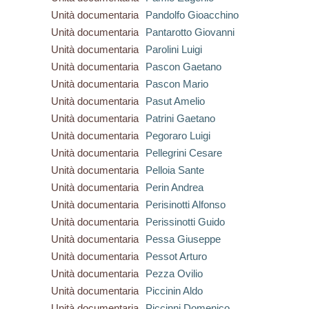
Unità documentaria
Pandolfo Gioacchino
Unità documentaria
Pantarotto Giovanni
Unità documentaria
Parolini Luigi
Unità documentaria
Pascon Gaetano
Unità documentaria
Pascon Mario
Unità documentaria
Pasut Amelio
Unità documentaria
Patrini Gaetano
Unità documentaria
Pegoraro Luigi
Unità documentaria
Pellegrini Cesare
Unità documentaria
Pelloia Sante
Unità documentaria
Perin Andrea
Unità documentaria
Perisinotti Alfonso
Unità documentaria
Perissinotti Guido
Unità documentaria
Pessa Giuseppe
Unità documentaria
Pessot Arturo
Unità documentaria
Pezza Ovilio
Unità documentaria
Piccinin Aldo
Unità documentaria
Piccinni Domenico