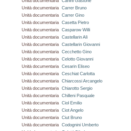
Unità documentaria
Carlini Gastone
Unità documentaria
Carrer Bruno
Unità documentaria
Carrer Gino
Unità documentaria
Casetta Pietro
Unità documentaria
Casparow Willi
Unità documentaria
Castellarin Alì
Unità documentaria
Castellarin Giovanni
Unità documentaria
Cecchetto Gino
Unità documentaria
Celotto Giovanni
Unità documentaria
Cesarin Eliseo
Unità documentaria
Ceschiat Carlotta
Unità documentaria
Chiarcossi Arcangelo
Unità documentaria
Chiarotto Sergio
Unità documentaria
Chilleni Pasquale
Unità documentaria
Ciol Emilio
Unità documentaria
Ciot Angelo
Unità documentaria
Ciut Bruno
Unità documentaria
Codognini Umberto