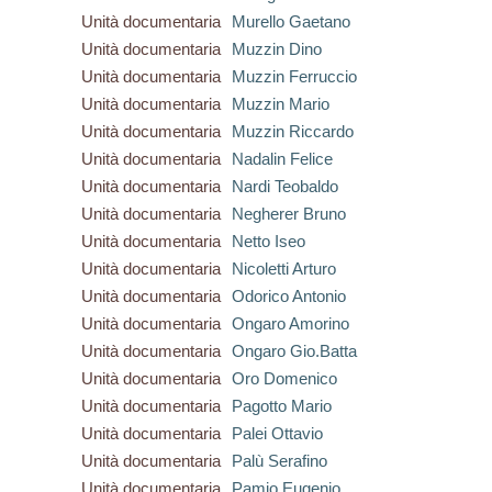
Unità documentaria
Murello Gaetano
Unità documentaria
Muzzin Dino
Unità documentaria
Muzzin Ferruccio
Unità documentaria
Muzzin Mario
Unità documentaria
Muzzin Riccardo
Unità documentaria
Nadalin Felice
Unità documentaria
Nardi Teobaldo
Unità documentaria
Negherer Bruno
Unità documentaria
Netto Iseo
Unità documentaria
Nicoletti Arturo
Unità documentaria
Odorico Antonio
Unità documentaria
Ongaro Amorino
Unità documentaria
Ongaro Gio.Batta
Unità documentaria
Oro Domenico
Unità documentaria
Pagotto Mario
Unità documentaria
Palei Ottavio
Unità documentaria
Palù Serafino
Unità documentaria
Pamio Eugenio