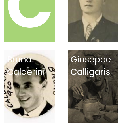
C
Bruno
Giuseppe
Calderini
Calligaris