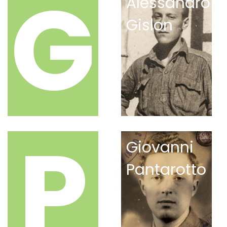
G
Alessandro
Gislon
P
Giovanni
Pantarotto