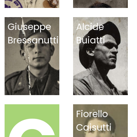
Giuseppe
Alcide
Bressanutti
Buiatti
Fiorello
Caisutti