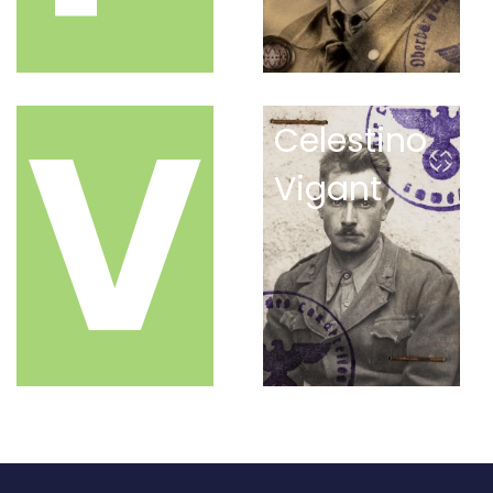
V
Celestino
Vigant