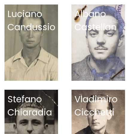
Luciano
Albano
Candussio
Castellan
Stefano
Vladimiro
Chiaradia
Cicchetti