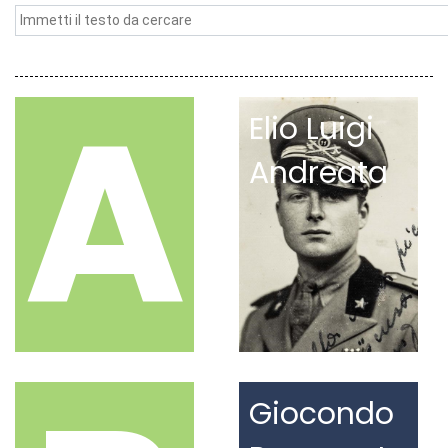
A
Elio Luigi
Andreata
Giocondo