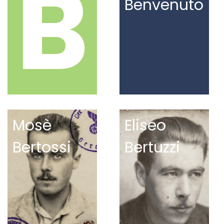
B
Benvenuto
Mosè
Eliseo
Bertossi
Bertuzzi