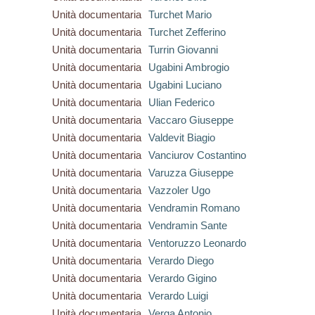
Unità documentaria
Turchet Mario
Unità documentaria
Turchet Zefferino
Unità documentaria
Turrin Giovanni
Unità documentaria
Ugabini Ambrogio
Unità documentaria
Ugabini Luciano
Unità documentaria
Ulian Federico
Unità documentaria
Vaccaro Giuseppe
Unità documentaria
Valdevit Biagio
Unità documentaria
Vanciurov Costantino
Unità documentaria
Varuzza Giuseppe
Unità documentaria
Vazzoler Ugo
Unità documentaria
Vendramin Romano
Unità documentaria
Vendramin Sante
Unità documentaria
Ventoruzzo Leonardo
Unità documentaria
Verardo Diego
Unità documentaria
Verardo Gigino
Unità documentaria
Verardo Luigi
Unità documentaria
Verga Antonio