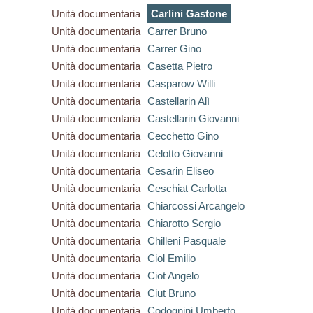
Unità documentaria
Carlini Gastone
Unità documentaria
Carrer Bruno
Unità documentaria
Carrer Gino
Unità documentaria
Casetta Pietro
Unità documentaria
Casparow Willi
Unità documentaria
Castellarin Alì
Unità documentaria
Castellarin Giovanni
Unità documentaria
Cecchetto Gino
Unità documentaria
Celotto Giovanni
Unità documentaria
Cesarin Eliseo
Unità documentaria
Ceschiat Carlotta
Unità documentaria
Chiarcossi Arcangelo
Unità documentaria
Chiarotto Sergio
Unità documentaria
Chilleni Pasquale
Unità documentaria
Ciol Emilio
Unità documentaria
Ciot Angelo
Unità documentaria
Ciut Bruno
Unità documentaria
Codognini Umberto