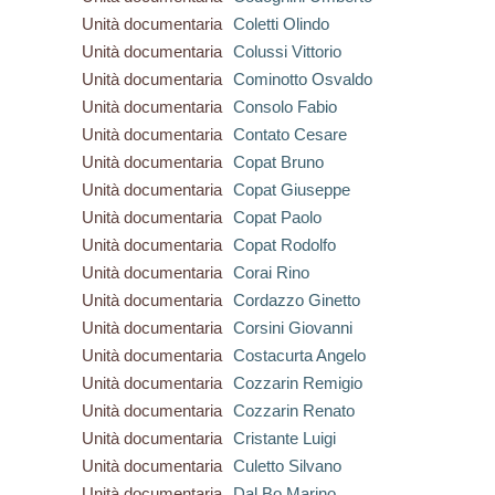
Unità documentaria
Coletti Olindo
Unità documentaria
Colussi Vittorio
Unità documentaria
Cominotto Osvaldo
Unità documentaria
Consolo Fabio
Unità documentaria
Contato Cesare
Unità documentaria
Copat Bruno
Unità documentaria
Copat Giuseppe
Unità documentaria
Copat Paolo
Unità documentaria
Copat Rodolfo
Unità documentaria
Corai Rino
Unità documentaria
Cordazzo Ginetto
Unità documentaria
Corsini Giovanni
Unità documentaria
Costacurta Angelo
Unità documentaria
Cozzarin Remigio
Unità documentaria
Cozzarin Renato
Unità documentaria
Cristante Luigi
Unità documentaria
Culetto Silvano
Unità documentaria
Dal Bo Marino