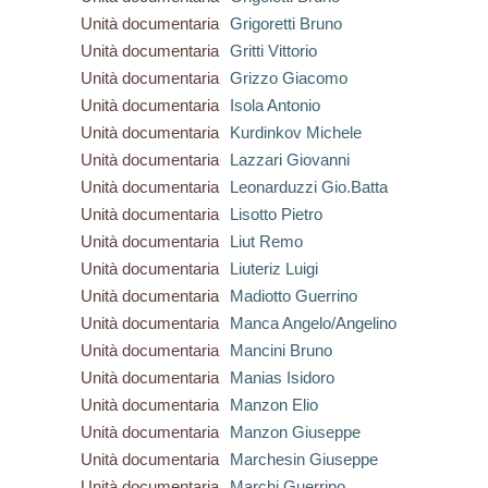
Unità documentaria
Grigoretti Bruno
Unità documentaria
Gritti Vittorio
Unità documentaria
Grizzo Giacomo
Unità documentaria
Isola Antonio
Unità documentaria
Kurdinkov Michele
Unità documentaria
Lazzari Giovanni
Unità documentaria
Leonarduzzi Gio.Batta
Unità documentaria
Lisotto Pietro
Unità documentaria
Liut Remo
Unità documentaria
Liuteriz Luigi
Unità documentaria
Madiotto Guerrino
Unità documentaria
Manca Angelo/Angelino
Unità documentaria
Mancini Bruno
Unità documentaria
Manias Isidoro
Unità documentaria
Manzon Elio
Unità documentaria
Manzon Giuseppe
Unità documentaria
Marchesin Giuseppe
Unità documentaria
Marchi Guerrino