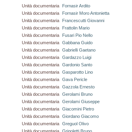
Unità documentaria
Fornasir Ardito
Unità documentaria
Fornasir Moro Antonietta
Unità documentaria
Francescutti Giovanni
Unità documentaria
Frattolin Mario
Unità documentaria
Fusari Pio Nello
Unità documentaria
Gabbana Guido
Unità documentaria
Gabrielli Gaetano
Unità documentaria
Gardazzo Luigi
Unità documentaria
Gardonio Santo
Unità documentaria
Gasparotto Lino
Unità documentaria
Gava Pericle
Unità documentaria
Gazzola Ernesto
Unità documentaria
Gerolami Bruno
Unità documentaria
Gerolami Giuseppe
Unità documentaria
Giacomini Pietro
Unità documentaria
Giordano Giacomo
Unità documentaria
Greguol Olivo
Unità documentaria
Grigoletti Bruno