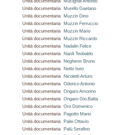
Unità documentaria
Mucignat Antonio
Unità documentaria
Murello Gaetano
Unità documentaria
Muzzin Dino
Unità documentaria
Muzzin Ferruccio
Unità documentaria
Muzzin Mario
Unità documentaria
Muzzin Riccardo
Unità documentaria
Nadalin Felice
Unità documentaria
Nardi Teobaldo
Unità documentaria
Negherer Bruno
Unità documentaria
Netto Iseo
Unità documentaria
Nicoletti Arturo
Unità documentaria
Odorico Antonio
Unità documentaria
Ongaro Amorino
Unità documentaria
Ongaro Gio.Batta
Unità documentaria
Oro Domenico
Unità documentaria
Pagotto Mario
Unità documentaria
Palei Ottavio
Unità documentaria
Palù Serafino