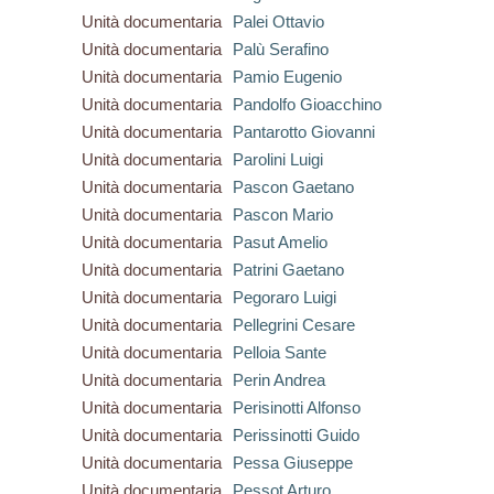
Unità documentaria
Palei Ottavio
Unità documentaria
Palù Serafino
Unità documentaria
Pamio Eugenio
Unità documentaria
Pandolfo Gioacchino
Unità documentaria
Pantarotto Giovanni
Unità documentaria
Parolini Luigi
Unità documentaria
Pascon Gaetano
Unità documentaria
Pascon Mario
Unità documentaria
Pasut Amelio
Unità documentaria
Patrini Gaetano
Unità documentaria
Pegoraro Luigi
Unità documentaria
Pellegrini Cesare
Unità documentaria
Pelloia Sante
Unità documentaria
Perin Andrea
Unità documentaria
Perisinotti Alfonso
Unità documentaria
Perissinotti Guido
Unità documentaria
Pessa Giuseppe
Unità documentaria
Pessot Arturo