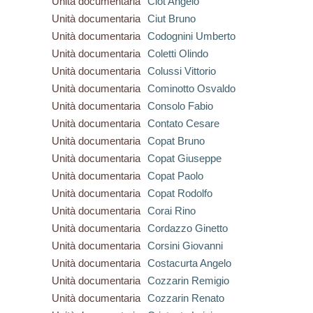
Unità documentaria
Ciot Angelo
Unità documentaria
Ciut Bruno
Unità documentaria
Codognini Umberto
Unità documentaria
Coletti Olindo
Unità documentaria
Colussi Vittorio
Unità documentaria
Cominotto Osvaldo
Unità documentaria
Consolo Fabio
Unità documentaria
Contato Cesare
Unità documentaria
Copat Bruno
Unità documentaria
Copat Giuseppe
Unità documentaria
Copat Paolo
Unità documentaria
Copat Rodolfo
Unità documentaria
Corai Rino
Unità documentaria
Cordazzo Ginetto
Unità documentaria
Corsini Giovanni
Unità documentaria
Costacurta Angelo
Unità documentaria
Cozzarin Remigio
Unità documentaria
Cozzarin Renato