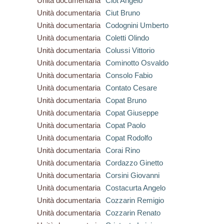
Unità documentaria
Ciot Angelo
Unità documentaria
Ciut Bruno
Unità documentaria
Codognini Umberto
Unità documentaria
Coletti Olindo
Unità documentaria
Colussi Vittorio
Unità documentaria
Cominotto Osvaldo
Unità documentaria
Consolo Fabio
Unità documentaria
Contato Cesare
Unità documentaria
Copat Bruno
Unità documentaria
Copat Giuseppe
Unità documentaria
Copat Paolo
Unità documentaria
Copat Rodolfo
Unità documentaria
Corai Rino
Unità documentaria
Cordazzo Ginetto
Unità documentaria
Corsini Giovanni
Unità documentaria
Costacurta Angelo
Unità documentaria
Cozzarin Remigio
Unità documentaria
Cozzarin Renato