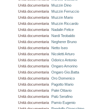
Unità documentaria
Muzzin Dino
Unità documentaria
Muzzin Ferruccio
Unità documentaria
Muzzin Mario
Unità documentaria
Muzzin Riccardo
Unità documentaria
Nadalin Felice
Unità documentaria
Nardi Teobaldo
Unità documentaria
Negherer Bruno
Unità documentaria
Netto Iseo
Unità documentaria
Nicoletti Arturo
Unità documentaria
Odorico Antonio
Unità documentaria
Ongaro Amorino
Unità documentaria
Ongaro Gio.Batta
Unità documentaria
Oro Domenico
Unità documentaria
Pagotto Mario
Unità documentaria
Palei Ottavio
Unità documentaria
Palù Serafino
Unità documentaria
Pamio Eugenio
Unità documentaria
Pandolfo Gioacchino