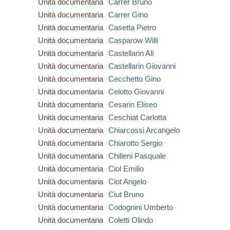
Unità documentaria
Carrer Bruno
Unità documentaria
Carrer Gino
Unità documentaria
Casetta Pietro
Unità documentaria
Casparow Willi
Unità documentaria
Castellarin Alì
Unità documentaria
Castellarin Giovanni
Unità documentaria
Cecchetto Gino
Unità documentaria
Celotto Giovanni
Unità documentaria
Cesarin Eliseo
Unità documentaria
Ceschiat Carlotta
Unità documentaria
Chiarcossi Arcangelo
Unità documentaria
Chiarotto Sergio
Unità documentaria
Chilleni Pasquale
Unità documentaria
Ciol Emilio
Unità documentaria
Ciot Angelo
Unità documentaria
Ciut Bruno
Unità documentaria
Codognini Umberto
Unità documentaria
Coletti Olindo