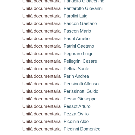
Unità documentaria
Pandolfo Gioacchino
Unità documentaria
Pantarotto Giovanni
Unità documentaria
Parolini Luigi
Unità documentaria
Pascon Gaetano
Unità documentaria
Pascon Mario
Unità documentaria
Pasut Amelio
Unità documentaria
Patrini Gaetano
Unità documentaria
Pegoraro Luigi
Unità documentaria
Pellegrini Cesare
Unità documentaria
Pelloia Sante
Unità documentaria
Perin Andrea
Unità documentaria
Perisinotti Alfonso
Unità documentaria
Perissinotti Guido
Unità documentaria
Pessa Giuseppe
Unità documentaria
Pessot Arturo
Unità documentaria
Pezza Ovilio
Unità documentaria
Piccinin Aldo
Unità documentaria
Piccinni Domenico