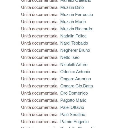
Unità documentaria
Murello Gaetano
Unità documentaria
Muzzin Dino
Unità documentaria
Muzzin Ferruccio
Unità documentaria
Muzzin Mario
Unità documentaria
Muzzin Riccardo
Unità documentaria
Nadalin Felice
Unità documentaria
Nardi Teobaldo
Unità documentaria
Negherer Bruno
Unità documentaria
Netto Iseo
Unità documentaria
Nicoletti Arturo
Unità documentaria
Odorico Antonio
Unità documentaria
Ongaro Amorino
Unità documentaria
Ongaro Gio.Batta
Unità documentaria
Oro Domenico
Unità documentaria
Pagotto Mario
Unità documentaria
Palei Ottavio
Unità documentaria
Palù Serafino
Unità documentaria
Pamio Eugenio