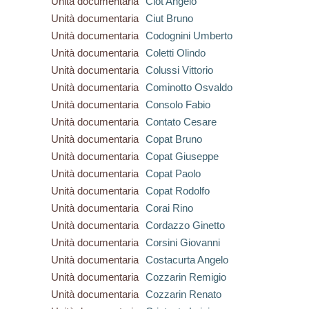
Unità documentaria
Ciot Angelo
Unità documentaria
Ciut Bruno
Unità documentaria
Codognini Umberto
Unità documentaria
Coletti Olindo
Unità documentaria
Colussi Vittorio
Unità documentaria
Cominotto Osvaldo
Unità documentaria
Consolo Fabio
Unità documentaria
Contato Cesare
Unità documentaria
Copat Bruno
Unità documentaria
Copat Giuseppe
Unità documentaria
Copat Paolo
Unità documentaria
Copat Rodolfo
Unità documentaria
Corai Rino
Unità documentaria
Cordazzo Ginetto
Unità documentaria
Corsini Giovanni
Unità documentaria
Costacurta Angelo
Unità documentaria
Cozzarin Remigio
Unità documentaria
Cozzarin Renato