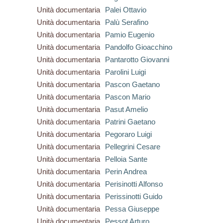
Unità documentaria
Palei Ottavio
Unità documentaria
Palù Serafino
Unità documentaria
Pamio Eugenio
Unità documentaria
Pandolfo Gioacchino
Unità documentaria
Pantarotto Giovanni
Unità documentaria
Parolini Luigi
Unità documentaria
Pascon Gaetano
Unità documentaria
Pascon Mario
Unità documentaria
Pasut Amelio
Unità documentaria
Patrini Gaetano
Unità documentaria
Pegoraro Luigi
Unità documentaria
Pellegrini Cesare
Unità documentaria
Pelloia Sante
Unità documentaria
Perin Andrea
Unità documentaria
Perisinotti Alfonso
Unità documentaria
Perissinotti Guido
Unità documentaria
Pessa Giuseppe
Unità documentaria
Pessot Arturo