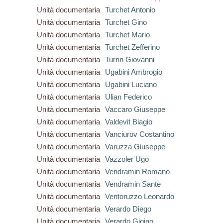
Unità documentaria
Turchet Antonio
Unità documentaria
Turchet Gino
Unità documentaria
Turchet Mario
Unità documentaria
Turchet Zefferino
Unità documentaria
Turrin Giovanni
Unità documentaria
Ugabini Ambrogio
Unità documentaria
Ugabini Luciano
Unità documentaria
Ulian Federico
Unità documentaria
Vaccaro Giuseppe
Unità documentaria
Valdevit Biagio
Unità documentaria
Vanciurov Costantino
Unità documentaria
Varuzza Giuseppe
Unità documentaria
Vazzoler Ugo
Unità documentaria
Vendramin Romano
Unità documentaria
Vendramin Sante
Unità documentaria
Ventoruzzo Leonardo
Unità documentaria
Verardo Diego
Unità documentaria
Verardo Gigino