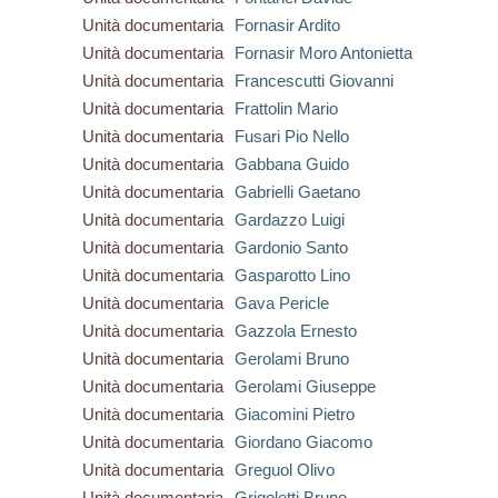
Unità documentaria
Fornasir Ardito
Unità documentaria
Fornasir Moro Antonietta
Unità documentaria
Francescutti Giovanni
Unità documentaria
Frattolin Mario
Unità documentaria
Fusari Pio Nello
Unità documentaria
Gabbana Guido
Unità documentaria
Gabrielli Gaetano
Unità documentaria
Gardazzo Luigi
Unità documentaria
Gardonio Santo
Unità documentaria
Gasparotto Lino
Unità documentaria
Gava Pericle
Unità documentaria
Gazzola Ernesto
Unità documentaria
Gerolami Bruno
Unità documentaria
Gerolami Giuseppe
Unità documentaria
Giacomini Pietro
Unità documentaria
Giordano Giacomo
Unità documentaria
Greguol Olivo
Unità documentaria
Grigoletti Bruno