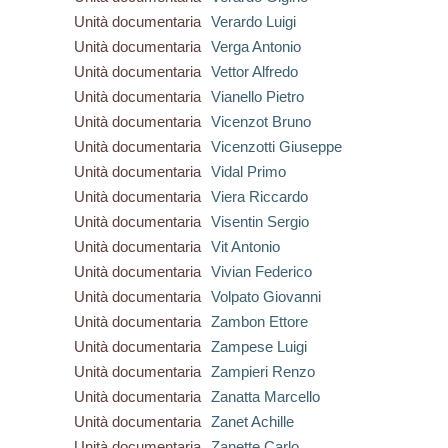
Unità documentaria
Verardo Luigi
Unità documentaria
Verga Antonio
Unità documentaria
Vettor Alfredo
Unità documentaria
Vianello Pietro
Unità documentaria
Vicenzot Bruno
Unità documentaria
Vicenzotti Giuseppe
Unità documentaria
Vidal Primo
Unità documentaria
Viera Riccardo
Unità documentaria
Visentin Sergio
Unità documentaria
Vit Antonio
Unità documentaria
Vivian Federico
Unità documentaria
Volpato Giovanni
Unità documentaria
Zambon Ettore
Unità documentaria
Zampese Luigi
Unità documentaria
Zampieri Renzo
Unità documentaria
Zanatta Marcello
Unità documentaria
Zanet Achille
Unità documentaria
Zanette Carlo