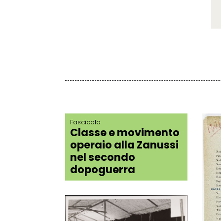
Fascicolo
Classe e movimento
operaio alla Zanussi
nel secondo
dopoguerra