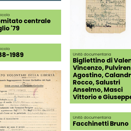
icolo
mitato centrale
lio '79
icolo
88-1989
Unità documentaria
Bigliettino di Valen
Vincenzo, Pulviren
Agostino, Caland
Rocco, Salustri
Anselmo, Masci
Vittorio e Giusepp
Unità documentaria
Facchinetti Bruno