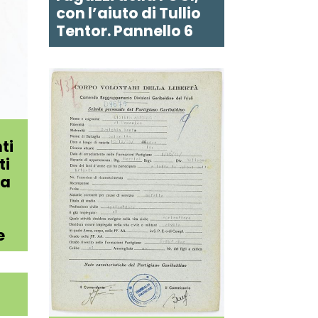
con l’aiuto di Tullio
Tentor. Pannello 6
ti
ti
ra
e