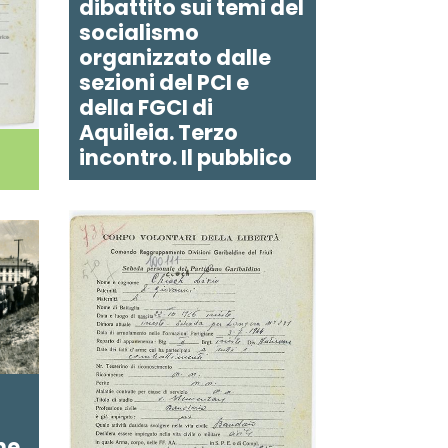
dibattito sui temi del
socialismo
organizzato dalle
sezioni del PCI e
della FGCI di
Aquileia. Terzo
incontro. Il pubblico
ne