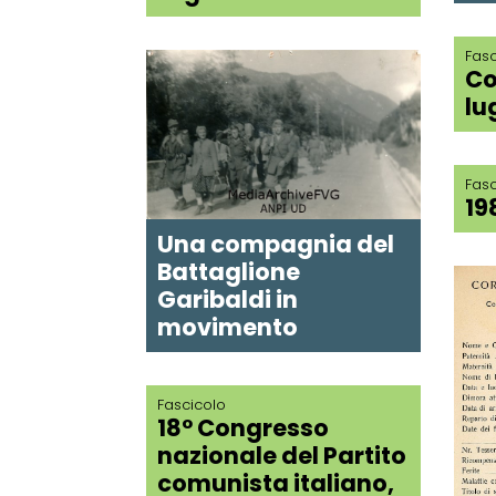
Fasc
Co
lug
Fasc
19
Una compagnia del
Battaglione
Garibaldi in
movimento
Fascicolo
18° Congresso
nazionale del Partito
comunista italiano,