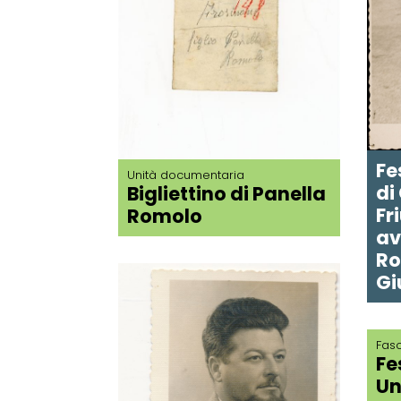
Fe
Unità documentaria
di
Bigliettino di Panella
Fr
Romolo
av
Ro
Gi
Fasc
Fe
Un