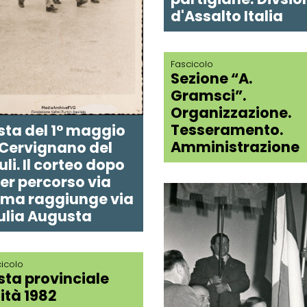
d'Assalto Italia
Fascicolo
Sezione “A.
Gramsci”.
Organizzazione.
Tesseramento.
sta del 1° maggio
Amministrazione
 Cervignano del
iuli. Il corteo dopo
er percorso via
ma raggiunge via
ulia Augusta
icolo
sta provinciale
ità 1982