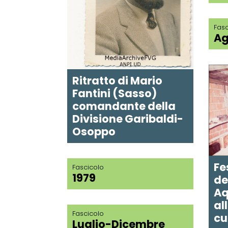
Fasc
Ag
Ritratto di Mario
Fantini (Sasso)
comandante della
Divisione Garibaldi-
Osoppo
Fe
Fascicolo
1979
de
Aq
all
Fascicolo
cu
Luglio-Dicembre