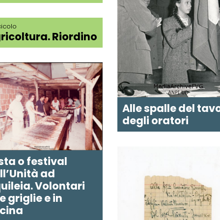
icolo
ricoltura. Riordino
Alle spalle del tav
degli oratori
sta o festival
ll’Unità ad
uileia. Volontari
e griglie e in
cina