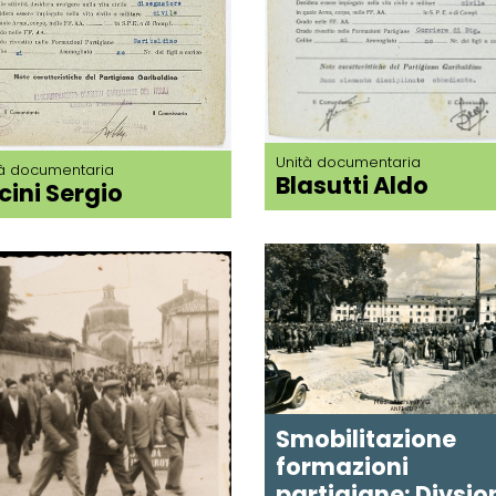
Unità documentaria
tà documentaria
Blasutti Aldo
cini Sergio
Smobilitazione
formazioni
partigiane: Divsio