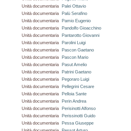
Unità documentaria
Palei Ottavio
Unità documentaria
Palù Serafino
Unità documentaria
Pamio Eugenio
Unità documentaria
Pandolfo Gioacchino
Unità documentaria
Pantarotto Giovanni
Unità documentaria
Parolini Luigi
Unità documentaria
Pascon Gaetano
Unità documentaria
Pascon Mario
Unità documentaria
Pasut Amelio
Unità documentaria
Patrini Gaetano
Unità documentaria
Pegoraro Luigi
Unità documentaria
Pellegrini Cesare
Unità documentaria
Pelloia Sante
Unità documentaria
Perin Andrea
Unità documentaria
Perisinotti Alfonso
Unità documentaria
Perissinotti Guido
Unità documentaria
Pessa Giuseppe
Unità documentaria
Pessot Arturo