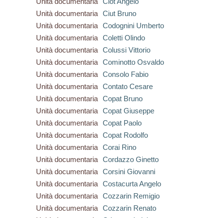
Unità documentaria
Ciot Angelo
Unità documentaria
Ciut Bruno
Unità documentaria
Codognini Umberto
Unità documentaria
Coletti Olindo
Unità documentaria
Colussi Vittorio
Unità documentaria
Cominotto Osvaldo
Unità documentaria
Consolo Fabio
Unità documentaria
Contato Cesare
Unità documentaria
Copat Bruno
Unità documentaria
Copat Giuseppe
Unità documentaria
Copat Paolo
Unità documentaria
Copat Rodolfo
Unità documentaria
Corai Rino
Unità documentaria
Cordazzo Ginetto
Unità documentaria
Corsini Giovanni
Unità documentaria
Costacurta Angelo
Unità documentaria
Cozzarin Remigio
Unità documentaria
Cozzarin Renato