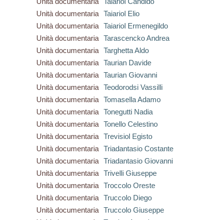
Unità documentaria
Taiariol Candido
Unità documentaria
Taiariol Elio
Unità documentaria
Taiariol Ermenegildo
Unità documentaria
Tarascencko Andrea
Unità documentaria
Targhetta Aldo
Unità documentaria
Taurian Davide
Unità documentaria
Taurian Giovanni
Unità documentaria
Teodorodsi Vassilli
Unità documentaria
Tomasella Adamo
Unità documentaria
Tonegutti Nadia
Unità documentaria
Tonello Celestino
Unità documentaria
Trevisiol Egisto
Unità documentaria
Triadantasio Costante
Unità documentaria
Triadantasio Giovanni
Unità documentaria
Trivelli Giuseppe
Unità documentaria
Troccolo Oreste
Unità documentaria
Truccolo Diego
Unità documentaria
Truccolo Giuseppe