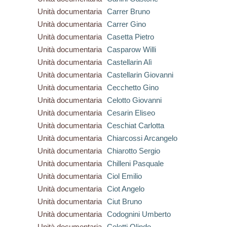
Unità documentaria
Carrer Bruno
Unità documentaria
Carrer Gino
Unità documentaria
Casetta Pietro
Unità documentaria
Casparow Willi
Unità documentaria
Castellarin Alì
Unità documentaria
Castellarin Giovanni
Unità documentaria
Cecchetto Gino
Unità documentaria
Celotto Giovanni
Unità documentaria
Cesarin Eliseo
Unità documentaria
Ceschiat Carlotta
Unità documentaria
Chiarcossi Arcangelo
Unità documentaria
Chiarotto Sergio
Unità documentaria
Chilleni Pasquale
Unità documentaria
Ciol Emilio
Unità documentaria
Ciot Angelo
Unità documentaria
Ciut Bruno
Unità documentaria
Codognini Umberto
Unità documentaria
Coletti Olindo