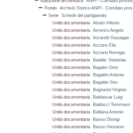
Istituzione archivistica
ANPI - Comitato provinc
Fondo
Archivio Storico ANPI - Comitato prov
Serie
Schede del partigianato
Unità documentaria
Alsido Vittorio
Unità documentaria
Americo Angelo
Unità documentaria
Arzaretti Giuseppe
Unità documentaria
Azzano Elio
Unità documentaria
Azzano Remigio
Unità documentaria
Badalic Stanislao
Unità documentaria
Bagatin Gino
Unità documentaria
Bagattin Antonio
Unità documentaria
Bagattin Siro
Unità documentaria
Bagnariol Virginio
Unità documentaria
Baldassar Luigi
Unità documentaria
Balducci Tommaso
Unità documentaria
Balliana Antonio
Unità documentaria
Basso Dionigi
Unità documentaria
Basso Giovanni