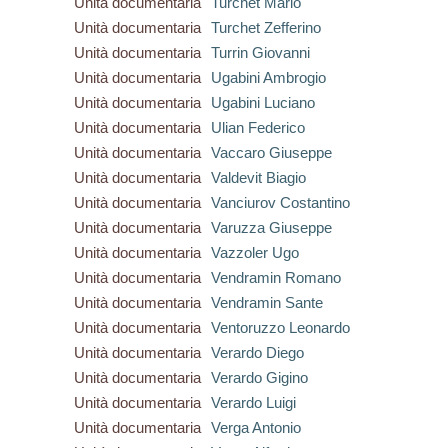
Unità documentaria
Turchet Mario
Unità documentaria
Turchet Zefferino
Unità documentaria
Turrin Giovanni
Unità documentaria
Ugabini Ambrogio
Unità documentaria
Ugabini Luciano
Unità documentaria
Ulian Federico
Unità documentaria
Vaccaro Giuseppe
Unità documentaria
Valdevit Biagio
Unità documentaria
Vanciurov Costantino
Unità documentaria
Varuzza Giuseppe
Unità documentaria
Vazzoler Ugo
Unità documentaria
Vendramin Romano
Unità documentaria
Vendramin Sante
Unità documentaria
Ventoruzzo Leonardo
Unità documentaria
Verardo Diego
Unità documentaria
Verardo Gigino
Unità documentaria
Verardo Luigi
Unità documentaria
Verga Antonio