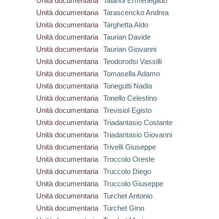
Unità documentaria
Taiariol Ermenegildo
Unità documentaria
Tarascencko Andrea
Unità documentaria
Targhetta Aldo
Unità documentaria
Taurian Davide
Unità documentaria
Taurian Giovanni
Unità documentaria
Teodorodsi Vassilli
Unità documentaria
Tomasella Adamo
Unità documentaria
Tonegutti Nadia
Unità documentaria
Tonello Celestino
Unità documentaria
Trevisiol Egisto
Unità documentaria
Triadantasio Costante
Unità documentaria
Triadantasio Giovanni
Unità documentaria
Trivelli Giuseppe
Unità documentaria
Troccolo Oreste
Unità documentaria
Truccolo Diego
Unità documentaria
Truccolo Giuseppe
Unità documentaria
Turchet Antonio
Unità documentaria
Turchet Gino