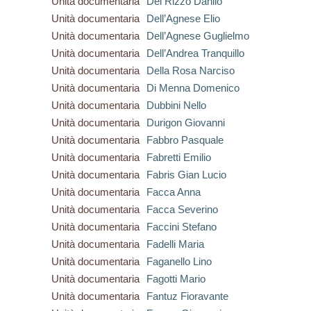
Unità documentaria
Del Rizzo Danilo
Unità documentaria
Dell’Agnese Elio
Unità documentaria
Dell’Agnese Guglielmo
Unità documentaria
Dell’Andrea Tranquillo
Unità documentaria
Della Rosa Narciso
Unità documentaria
Di Menna Domenico
Unità documentaria
Dubbini Nello
Unità documentaria
Durigon Giovanni
Unità documentaria
Fabbro Pasquale
Unità documentaria
Fabretti Emilio
Unità documentaria
Fabris Gian Lucio
Unità documentaria
Facca Anna
Unità documentaria
Facca Severino
Unità documentaria
Faccini Stefano
Unità documentaria
Fadelli Maria
Unità documentaria
Faganello Lino
Unità documentaria
Fagotti Mario
Unità documentaria
Fantuz Fioravante