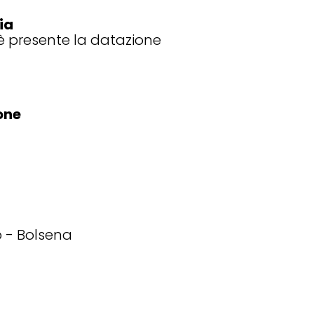
ia
 presente la datazione
one
o
Bolsena