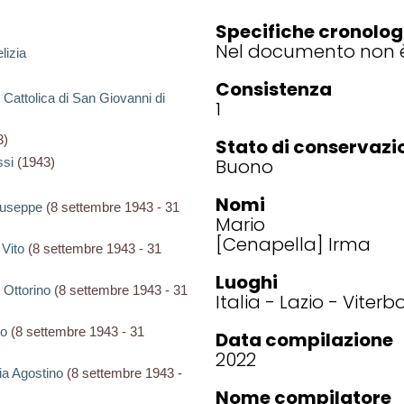
Specifiche cronolog
Nel documento non è
lizia
Consistenza
 Cattolica di San Giovanni di
1
3)
Stato di conservazi
Buono
ssi
(1943)
Nomi
Giuseppe
(8 settembre 1943 - 31
Mario
[Cenapella] Irma
 Vito
(8 settembre 1943 - 31
Luoghi
i Ottorino
(8 settembre 1943 - 31
Italia
Lazio
Viterb
io
(8 settembre 1943 - 31
Data compilazione
2022
oia Agostino
(8 settembre 1943 -
Nome compilatore