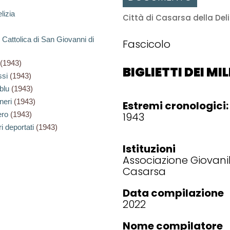
lizia
Città di Casarsa della Deli
 Cattolica di San Giovanni di
Fascicolo
(1943)
BIGLIETTI DEI MI
ssi
(1943)
blu
(1943)
neri
(1943)
Estremi cronologici:
ero
(1943)
1943
ri deportati
(1943)
Istituzioni
Associazione Giovanil
Casarsa
Data compilazione
2022
Nome compilatore