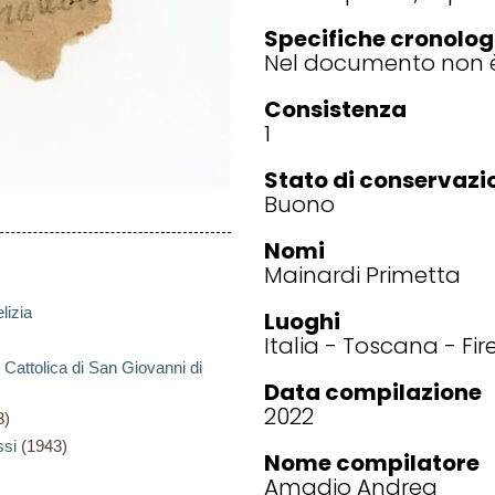
Specifiche cronolog
Nel documento non è
Consistenza
1
Stato di conservazi
Buono
Nomi
Mainardi Primetta
lizia
Luoghi
Italia
Toscana
Fir
 Cattolica di San Giovanni di
Data compilazione
2022
3)
ssi
(1943)
Nome compilatore
Amadio Andrea