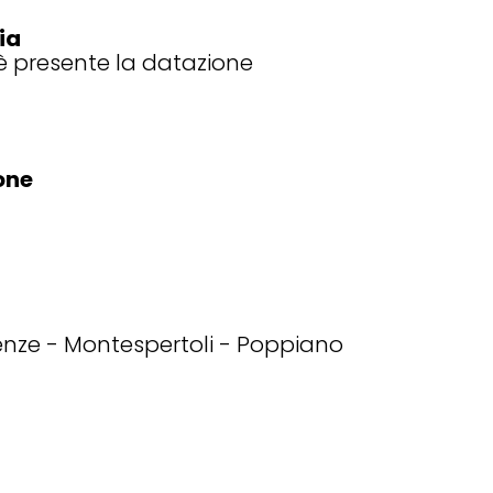
ia
 presente la datazione
one
enze
Montespertoli
Poppiano