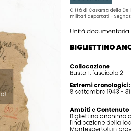
Città di Casarsa della Deliz
militari deportati - Segna
Unità documentaria
BIGLIETTINO A
Collocazione
Busta 1, fascicolo 2
Estremi cronologici:
8 settembre 1943 - 3
gati
Ambiti e Contenuto
Bigliettino anonimo a
l'indicazione della lo
Montespertoli, in prov