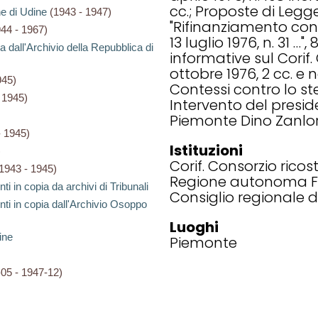
cc.; Proposte di Legg
e di Udine
(1943 - 1947)
"Rifinanziamento con
44 - 1967)
13 luglio 1976, n. 31 …"
 dall'Archivio della Repubblica di
informative sul Corif. 
ottobre 1976, 2 cc. e 
945)
Contessi contro lo ste
 1945)
Intervento del presid
Piemonte Dino Zanlore
 1945)
Istituzioni
)
Corif. Consorzio ricost
1943 - 1945)
Regione autonoma Fri
in copia da archivi di Tribunali
Consiglio regionale 
 in copia dall'Archivio Osoppo
Luoghi
ine
Piemonte
05 - 1947-12)