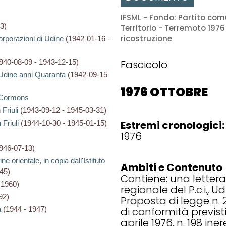
IFSML - Fondo: Partito com
3)
Territorio - Terremoto 1976
ricostruzione
orporazioni di Udine
(1942-01-16 -
940-08-09 - 1943-12-15)
Fascicolo
 Udine anni Quaranta
(1942-09-15
1976 OTTOBRE
i Cormons
Friuli
(1943-09-12 - 1945-03-31)
Estremi cronologici:
Friuli
(1944-10-30 - 1945-01-15)
1976
946-07-13)
e orientale, in copia dall'Istituto
Ambiti e Contenuto
45)
Contiene: una lettera 
 1960)
regionale del P.c.i., Ud
92)
Proposta di legge n. 2
a
(1944 - 1947)
di conformità previsti
aprile 1976, n. 198 ineren