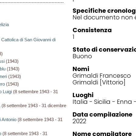
Specifiche cronolog
Nel documento non è
lizia
Consistenza
1
 Cattolica di San Giovanni di
Stato di conservazi
3)
Buono
ssi
(1943)
Nomi
blu
(1943)
Grimaldi Francesco
neri
(1943)
Grimaldi [Vittorio]
ero
(1943)
so Luigi
(8 settembre 1943 - 31
Luoghi
Italia
Sicilia
Enna
a
(8 settembre 1943 - 31 dicembre
Data compilazione
ni Antonio
(8 settembre 1943 - 31
2022
Nome compilatore
o
(8 settembre 1943 - 31