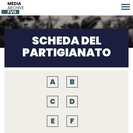
MEDIA
ARCHIVE
FVG
SCHEDA DEL
PARTIGIANATO
A
B
C
D
E
F