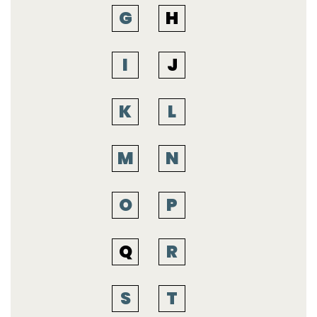
G
H
I
J
K
L
M
N
O
P
Q
R
S
T