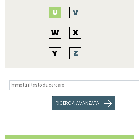
U
V
W
X
Y
Z
RICERCA AVANZATA