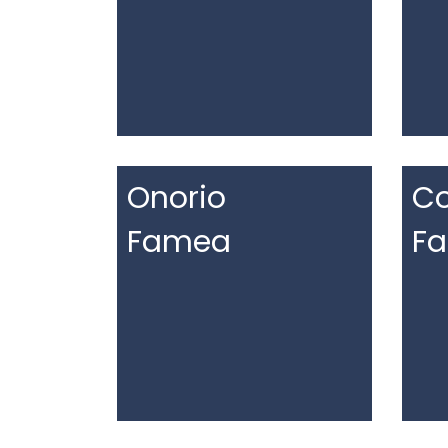
Onorio
Co
Famea
F