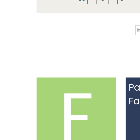
F
Pa
Fa