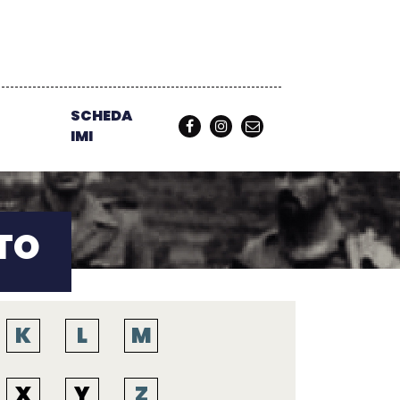
SCHEDA
IMI
TO
K
L
M
X
Y
Z