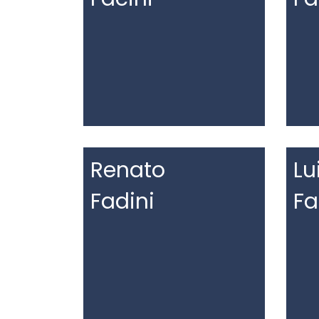
Renato
Lu
Fadini
Fa