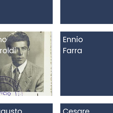
no
Ennio
roldi
Farra
gusto
Cesare