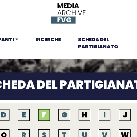
MEDIA
ARCHIVE
FVG
PANTI
RICERCHE
SCHEDA DEL
PARTIGIANATO
CHEDA DEL PARTIGIANA
D
E
F
G
H
I
J
Q
R
S
T
U
V
W