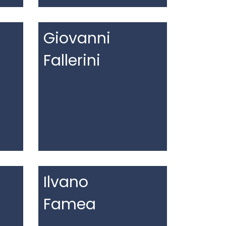
Giovanni
Fallerini
Ilvano
Famea