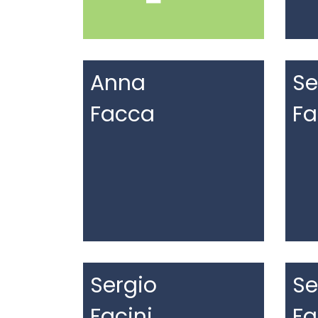
Anna
Se
Facca
F
Sergio
Se
Facini
Fa