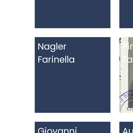
Nagler
Pi
Farinella
Fa
Giovanni
Au