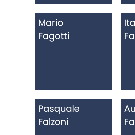
Mario
It
Fagotti
Fa
Pasquale
Au
Falzoni
F