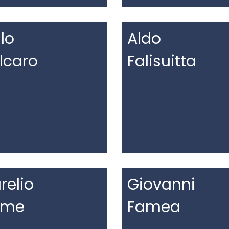
alo
Aldo
lcaro
Falisuitta
relio
Giovanni
ame
Famea