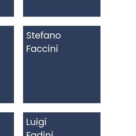
Stefano
Faccini
Luigi
Fadini