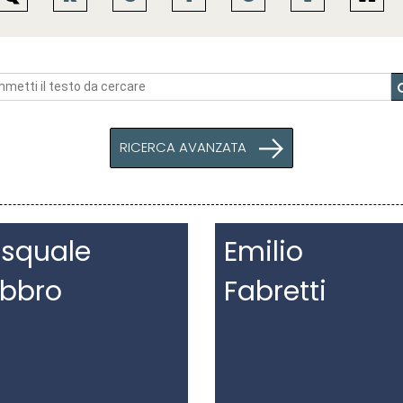
RICERCA AVANZATA
squale
Emilio
bbro
Fabretti