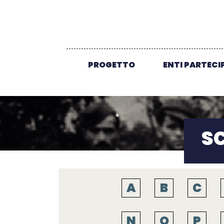
PROGETTO
ENTI PARTECI
S
A
B
C
N
O
P