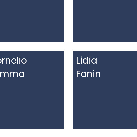
rnelio
Lidia
amma
Fanin