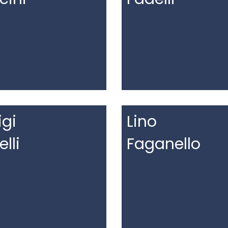
igi
Lino
elli
Faganello