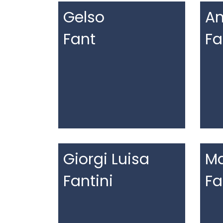
Gelso
An
Fant
Fa
Giorgi Luisa
Ma
Fantini
Fa