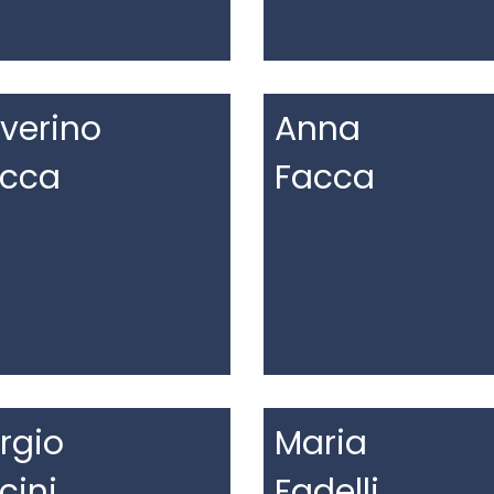
verino
Anna
acca
Facca
rgio
Maria
cini
Fadelli