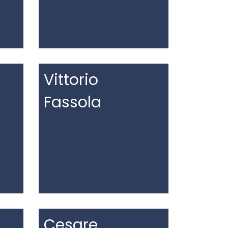
Vittorio
Fassola
Cesare