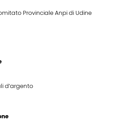
mitato Provinciale Anpi di Udine
e
ali d’argento
one