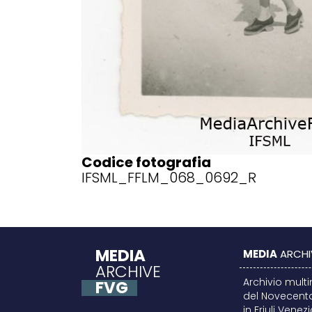
Codice fotografia
IFSML_FFLM_068_0692_R
MEDIA
MEDIA
ARCHI
ARCHIVE
Archivio mult
FVG
del Novecent
in Friuli Venez