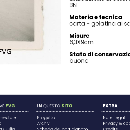
BN
Materia e tecnica
carta - gelatina ai s
Misure
6,3X9
cm
Stato di conservazi
buono
VE
FVG
IN
QUESTO
SITO
EXTRA
imediale
Progetto
Note Legali
o
Archivi
Privacy & co
ia Giulia
Scheda del partigianato
Credits