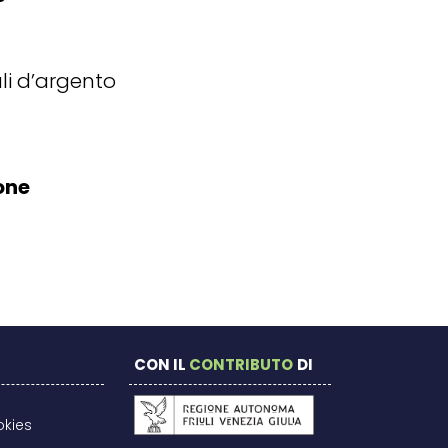
ali d’argento
one
CON IL
CONTRIBUTO
DI
okies