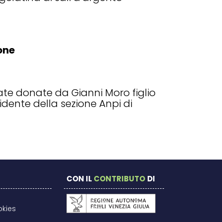
one
ate donate da Gianni Moro figlio
idente della sezione Anpi di
CON IL
CONTRIBUTO
DI
okies