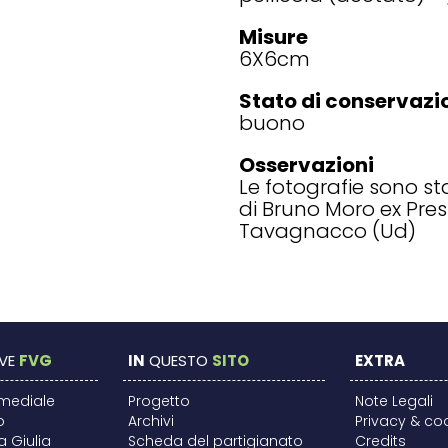
Misure
6X6
cm
Stato di conservazi
buono
Osservazioni
Le fotografie sono st
di Bruno Moro ex Pres
Tavagnacco (Ud)
VE
FVG
IN
QUESTO
SITO
EXTRA
imediale
Progetto
Note Legali
o
Archivi
Privacy & co
ia Giulia
Scheda del partigianato
Credits