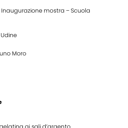
– Inaugurazione mostra – Scuola
i Udine
runo Moro
e
gelatina ai sali d’argento