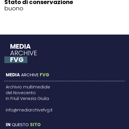
Stato di conservazione
buono
MEDIA
ARCHIVE
FVG
MEDIA
ARCHIVE
FVG
Archivio multimediale
del Novecento
in Friuli Venezia Giulia
info@mediarchivefvg.it
IN
QUESTO
SITO